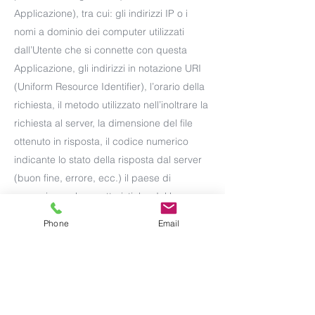
Applicazione), tra cui: gli indirizzi IP o i
nomi a dominio dei computer utilizzati
dall’Utente che si connette con questa
Applicazione, gli indirizzi in notazione URI
(Uniform Resource Identifier), l’orario della
richiesta, il metodo utilizzato nell’inoltrare la
richiesta al server, la dimensione del file
ottenuto in risposta, il codice numerico
indicante lo stato della risposta dal server
(buon fine, errore, ecc.) il paese di
provenienza, le caratteristiche del browser
e del sistema operativo utilizzati dal
Phone
Email
visitatore, le varie connotazioni temporali
della visita (ad esempio il tempo di
permanenza su ciascuna pagina) e i
dettagli relativi all’itinerario seguito
all’interno dell’Applicazione, con particolare